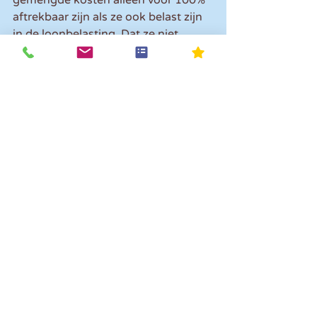
aftrekbaar zijn als ze ook belast zijn 
in de loonbelasting. Dat ze niet 
belast zijn omdat ze onder waren 
gebracht in de werkkostenregeling, 
betekent volgens het Hof dat deze 
kosten dus beperkt aftrekbaar zijn. 
De inspecteur wordt dan ook in het 
gelijk gesteld.
Let op! 
De uitspraak wordt naar 
verwachting aan de Hoge Raad 
voorgelegd. Wij houden je op de 
hoogte.