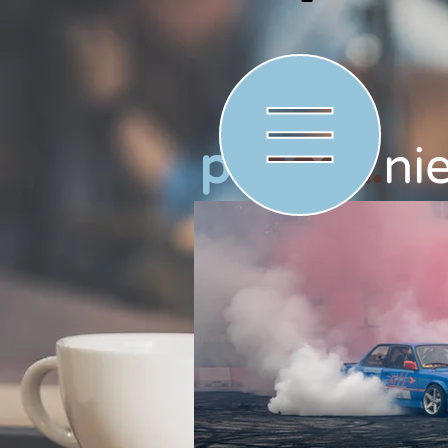
p
check.
ni