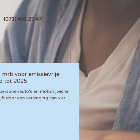
(071) 401 29 47
 mrb voor emissievrije
d tot 2025
n personenauto’s en motorrijwielen
jft door een verlenging van vier...