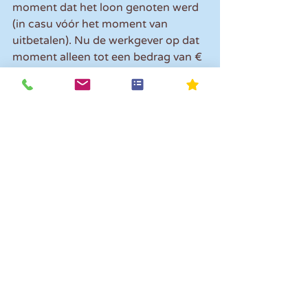
moment dat het loon genoten werd 
(in casu vóór het moment van 
uitbetalen). Nu de werkgever op dat 
moment alleen tot een bedrag van € 
2.400 had aangewezen in de vrije 
ruimte, kon de werkgever dat niet 
meer in bezwaar of beroep 
herstellen. 
Hoe dan wel handelen?
De Hoge Raad gaf nog wel 
aanwijzingen hoe een werkgever in 
een vergelijkbare situatie had 
kunnen handelen. Het is namelijk 
mogelijk om een vergoeding als 
eindheffingsloon in de vrije ruimte 
aan te wijzen én tegelijkertijd 
loonbelasting in te houden. Wil je 
een discussie met de 