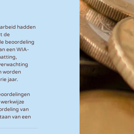
t arbeid hadden 
t de 
de beoordeling 
van een WIA-
atting, 
verwachting 
n worden 
ie jaar.
eoordelingen 
 werkwijze 
rdeling van 
taan van een 