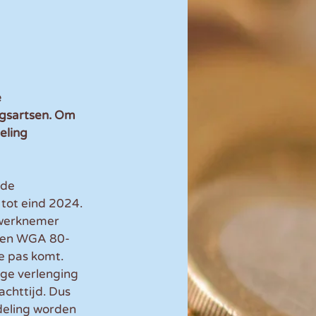
 
ngsartsen. Om 
eling 
 de 
tot eind 2024. 
 werknemer 
 een WGA 80-
e pas komt. 
lige verlenging 
chttijd. Dus 
deling worden 