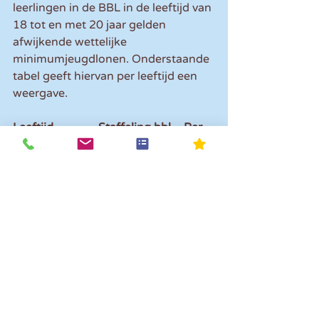
leerlingen in de BBL in de leeftijd van 
18 tot en met 20 jaar gelden 
afwijkende wettelijke 
minimumjeugdlonen. Onderstaande 
tabel geeft hiervan per leeftijd een 
weergave.
Leeftijd		Staffeling bbl	Per 
maand	
Per week	
Per dag
21 jaar		100%			
€ 1.701,00		€ 392,55		
€ 78,51
20 jaar		61,50%			
€ 1.046,10		€ 241,40		
€ 48,28
19 jaar		52,50%			
€ 893,05		€ 206,10		€ 
41,22