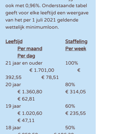
ook met 0,96%. Onderstaande tabel 
geeft voor elke leeftijd een weergave 
van het per 1 juli 2021 geldende 
wettelijk minimumloon.
Leeftijd	
Staffeling	
	Per maand		Per week	
	Per dag
21 jaar en ouder		100%	
		€ 1.701,00		€ 
392,55		€ 78,51
20 jaar				80%		
	€ 1.360,80		€ 314,05	
	€ 62,81
19 jaar				60%		
	€ 1.020,60		€ 235,55	
	€ 47,11
18 jaar				50%		