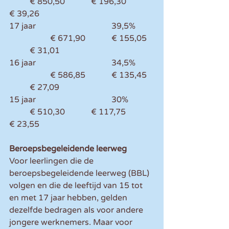
	€ 850,50		€ 196,30		
€ 39,26
17 jaar				39,5%	
		€ 671,90		€ 155,05	
	€ 31,01
16 jaar				34,5%	
		€ 586,85		€ 135,45	
	€ 27,09
15 jaar				30%		
	€ 510,30		€ 117,75		
€ 23,55
Beroepsbegeleidende leerweg
Voor leerlingen die de 
beroepsbegeleidende leerweg (BBL) 
volgen en die de leeftijd van 15 tot 
en met 17 jaar hebben, gelden 
dezelfde bedragen als voor andere 
jongere werknemers. Maar voor 