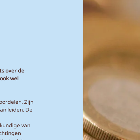
s over de 
ook wel 
ordelen. Zijn 
an leiden. De 
skundige van 
chtingen 