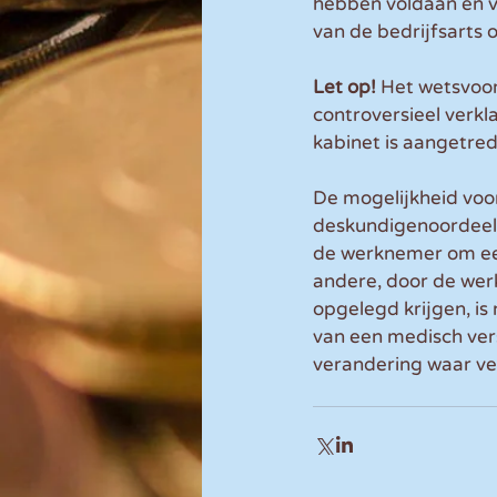
hebben voldaan en v
van de bedrijfsarts
Let op!
 Het wetsvoor
controversieel verk
kabinet is aangetre
De mogelijkheid vo
deskundigenoordeel a
de werknemer om een
andere, door de wer
opgelegd krijgen, is 
van een medisch vers
verandering waar vee