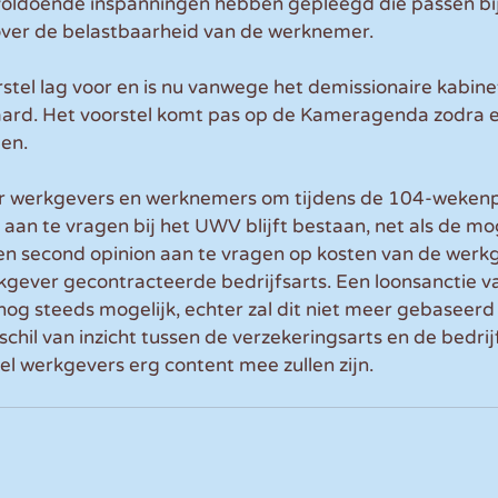
oldoende inspanningen hebben gepleegd die passen bij
 over de belastbaarheid van de werknemer.
stel lag voor en is nu vanwege het demissionaire kabine
laard. Het voorstel komt pas op de Kameragenda zodra e
den.
or werkgevers en werknemers om tijdens de 104-wekenp
an te vragen bij het UWV blijft bestaan, net als de mog
 second opinion aan te vragen op kosten van de werkge
kgever gecontracteerde bedrijfsarts. Een loonsanctie 
nog steeds mogelijk, echter zal dit niet meer gebaseerd z
chil van inzicht tussen de verzekeringsarts en de bedrijf
l werkgevers erg content mee zullen zijn. 