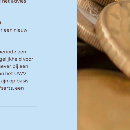
 het advies 
t 
r een nieuw 
eriode een 
elijkheid voor 
ver bij een 
van het UWV 
ijn op basis 
sarts, een 