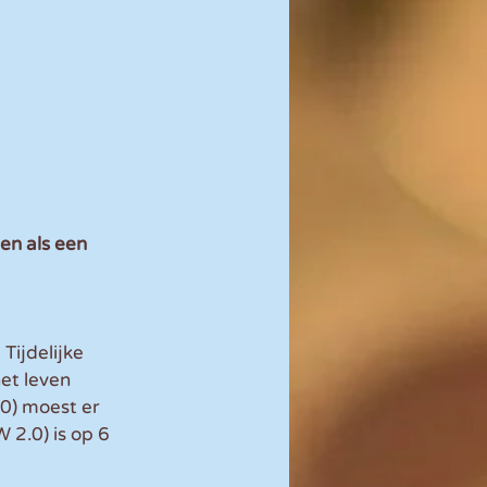
en als een 
ijdelijke 
t leven 
0) moest er 
 2.0) is op 6 