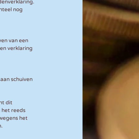
denverklaring. 
teel nog 
ven van een 
een verklaring 
 gaan schuiven 
t dit 
 het reeds 
 wegens het 
n.