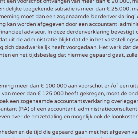
ft een voorschot ontvangen van meer dan € 20.000, m
eindelijke toegekende subsidie is meer dan € 25.000, m
rneming moet dan een zogenaamde ‘derdenverklaring’ o
ng kan worden afgegeven door een accountant, adminis
financieel adviseur. In deze derdenverklaring bevestigt 
 uit de administratie blijkt dat de in het vaststellings
 zich daadwerkelijk heeft voorgedaan. Het werk dat d
hten en het tijdsbeslag dat hiermee gepaard gaat, zullen
ing meer dan € 100.000 aan voorschot en/of een uitei
 van meer dan € 125.000 heeft gekregen, moet de ond
rzoek een zogenaamde accountantsverklaring overleggen.
ountant (RA) of een accountant-administratieconsultent
even over de omzetdaling en mogelijk ook de loonkosten
heden en de tijd die gepaard gaan met het afgeven va