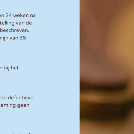
en 24 weken na 
elling van de 
 beschreven. 
mijn van 38 
 bij het 
e definitieve 
rneming geen 