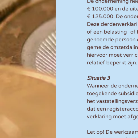
De onderneming hee
€ 100.000 en de uit
€ 125.000. De onde
Deze derdenverklari
of een belasting- of 
genoemde persoon dat
gemelde omzetdaling
hiervoor moet verric
relatief beperkt zijn.
Situatie 3
Wanneer de ondernem
toegekende subsidie
het vaststellingsve
dat een registeracc
verklaring moet afg
Let op! De werkzaam