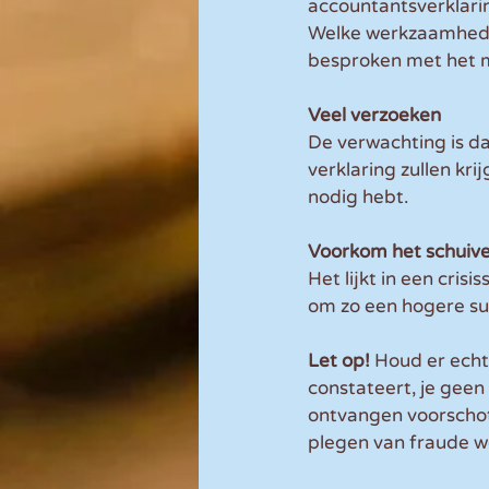
accountantsverklarin
Welke werkzaamhede
besproken met het m
Veel verzoeken
De verwachting is da
verklaring zullen krij
nodig hebt.
Voorkom het schuive
Het lijkt in een cris
om zo een hogere sub
Let op! 
Houd er echt
constateert, je geen 
ontvangen voorschot 
plegen van fraude wo