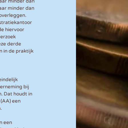
aar minder dan 
aar minder dan 
verleggen. 
tratiekantoor 
de hiervoor 
verzoek 
eze derde 
 in de praktijk 
ndelijk 
erneming bij 
 Dat houdt in 
 (AA) een 
.
n een 