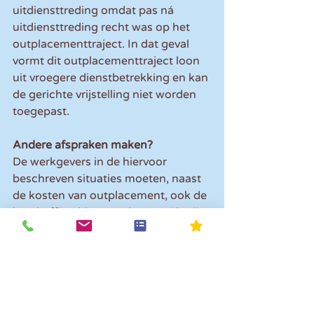
uitdiensttreding omdat pas ná 
uitdiensttreding recht was op het 
outplacementtraject. In dat geval 
vormt dit outplacementtraject loon 
uit vroegere dienstbetrekking en kan 
de gerichte vrijstelling niet worden 
toegepast.
Andere afspraken maken?
De werkgevers in de hiervoor 
beschreven situaties moeten, naast 
de kosten van outplacement, ook de 
loonheffing hierover dragen. Als zij 
dit van tevoren hadden geweten, 
hadden ze wellicht andere afspraken 
met de werknemer gemaakt.
Denk daarbij aan het al starten van 
het outplacementtraject tijdens de 