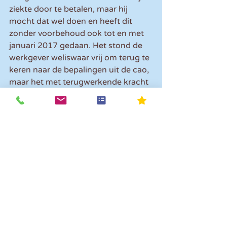
ziekte door te betalen, maar hij 
mocht dat wel doen en heeft dit 
zonder voorbehoud ook tot en met 
januari 2017 gedaan. Het stond de 
werkgever weliswaar vrij om terug te 
keren naar de bepalingen uit de cao, 
maar het met terugwerkende kracht 
ongedaan maken van deze 
aanvulling werd in strijd geacht met 
de eisen van goed werkgeverschap. 
Werknemer heeft dus nog recht op 
nabetaling over het ten onrechte 
ingehouden loon.