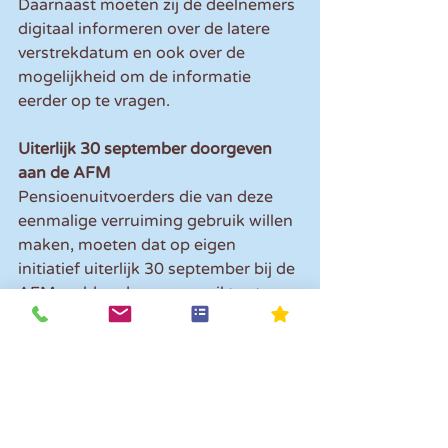
Daarnaast moeten zij de deelnemers 
digitaal informeren over de latere 
verstrekdatum en ook over de 
mogelijkheid om de informatie 
eerder op te vragen.
Uiterlijk 30 september doorgeven 
aan de AFM
Pensioenuitvoerders die van deze 
eenmalige verruiming gebruik willen 
maken, moeten dat op eigen 
initiatief uiterlijk 30 september bij de 
AFM melden door een mail te sturen 
naar pensioen@afm.nl.
Let op!
 Het kan dus zijn dat jij en/of 
je medewerkers dit jaar het UPO 
later ontvangen.