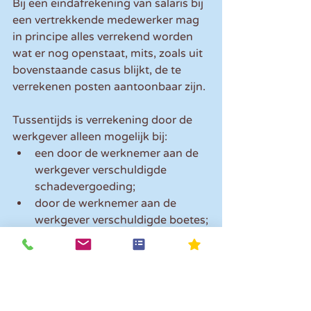
Bij een eindafrekening van salaris bij 
een vertrekkende medewerker mag 
in principe alles verrekend worden 
wat er nog openstaat, mits, zoals uit 
bovenstaande casus blijkt, de te 
verrekenen posten aantoonbaar zijn. 
Tussentijds is verrekening door de 
werkgever alleen mogelijk bij:
een door de werknemer aan de 
werkgever verschuldigde 
schadevergoeding;
door de werknemer aan de 
werkgever verschuldigde boetes;
voorschotten op het loon, mits 
daarvan schriftelijk blijkt;
te veel betaald loon;
de huurprijs van een woning of 
een andere ruimte, een stuk 