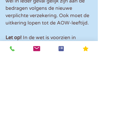
wel in ieder geval gelijk zijn aan de 
bedragen volgens de nieuwe 
verplichte verzekering. Ook moet de 
uitkering lopen tot de AOW-leeftijd.
Let op!
 In de wet is voorzien in 
overgangsrecht voor al lopende 
verzekeringen.
Planning
Het plan was opgenomen in een 
wetsvoorstel dat ter 
internetconsultatie
 lag. Iedereen kon 
hierop van 11 juni tot en met 23 juli 
2024 reageren. Dat is massaal 
gebeurd. Er zijn 2.260 reacties 
binnengekomen. De minister van 
SZW bekijkt welke aanpassingen in 
het wetsvoorstel nodig zijn en 