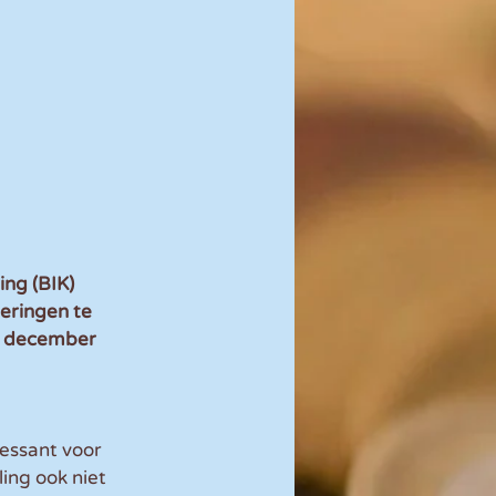
ng (BIK) 
eringen te 
1 december 
essant voor 
ing ook niet 