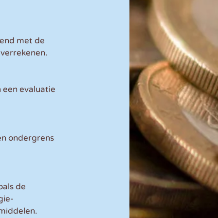
kend met de 
 verrekenen. 
 een evaluatie 
en ondergrens 
als de 
gie-
smiddelen.