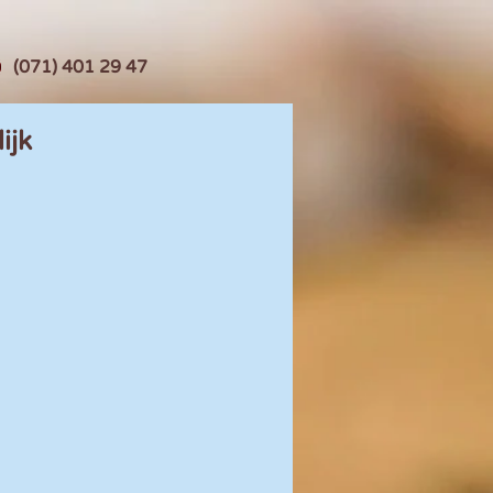
(071) 401 29 47
ijk