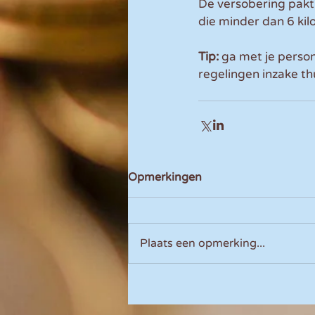
De versobering pakt
die minder dan 6 kil
Tip:
 ga met je person
regelingen inzake t
Opmerkingen
Plaats een opmerking...