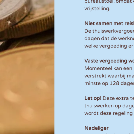
bureaustoel, omdat 
vrijstelling.
Niet samen met reis
De thuiswerkvergoed
dagen dat de werkne
welke vergoeding er 
Vaste vergoeding w
Momenteel kan een b
verstrekt waarbij m
minste op 128 dagen
Let op!
 Deze extra 
thuiswerken op dagen
wordt deze regeling
Nadeliger