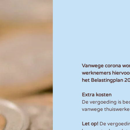
Vanwege corona wordt
werknemers hiervoor 
het Belastingplan 2
Extra kosten
De vergoeding is be
vanwege thuiswerken
Let op! 
De vergoedin