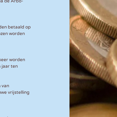
ia de Arbo-
den betaald op 
ozen worden 
keer worden 
jaar ten 
 van 
e vrijstelling 