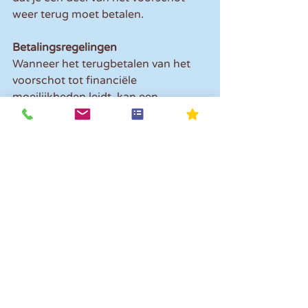
weer terug moet betalen.
Betalingsregelingen
Wanneer het terugbetalen van het 
voorschot tot financiële 
moeilijkheden leidt, kan een 
betalingsregeling worden 
afgesproken. Daarbij zijn in bepaalde 
situaties uitstel van betaling of 
betaling over een periode van een 
jaar of langer ook mogelijk.
Opmerkingen