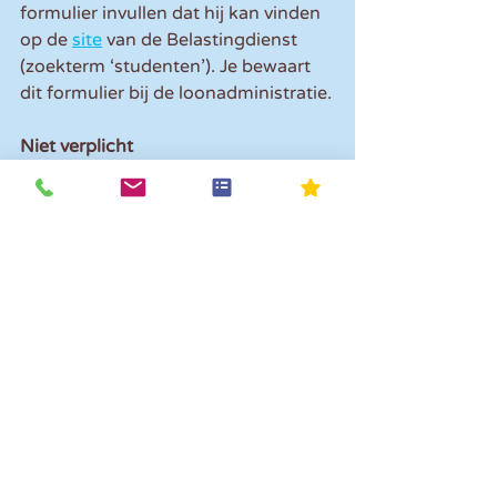
formulier invullen dat hij kan vinden 
op de 
site
 van de Belastingdienst 
(zoekterm ‘studenten’). Je bewaart 
dit formulier bij de loonadministratie.
Niet verplicht
Gebruik van de regeling is niet 
verplicht. Wil de scholier of student 
de regeling niet gebruiken, dan hou 
je normaal loonheffing in. De 
scholier of student kan dan pas 
volgend jaar de teveel betaalde 
loonheffing terugkrijgen door een 
aangifte in te dienen. 
Tip:
 wijs een scholier of student op 
de regeling als hij deze niet kent. Het 
bespaart hem of haar een hoop 
administratie.