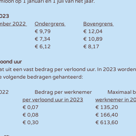
on op 1 januari en 1 juli van het jaar. 
2023
Leeftijd op 31 december 2022 	Ondergrens 		Bovengrens 
20 jaar 						€ 9,79 			€ 12,04 
19 jaar 						€ 7,34 			€ 10,89 
18 jaar 						€ 6,12 			€ 8,17 
loond uur
t uit een vast bedrag per verloond uur. In 2023 worden, 
de volgende bedragen gehanteerd:
Leeftijd op 31-12-2022 		Bedrag per
						per verloond uur in 2023	werknemer
18 jaar 					€ 0,07					€ 135,20
19 jaar 					€ 0,08					€ 166,40
20 jaar 					€ 0,30					€ 613,60