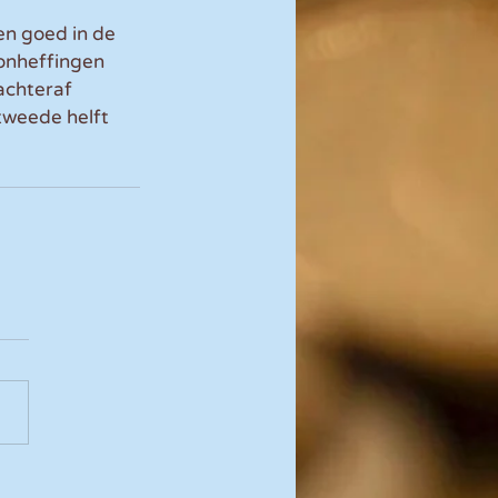
en goed in de 
oonheffingen 
achteraf 
tweede helft 