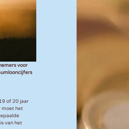
nemers voor 
umlooncijfers 
9 of 20 jaar 
 moet het 
bepaalde 
is van het 