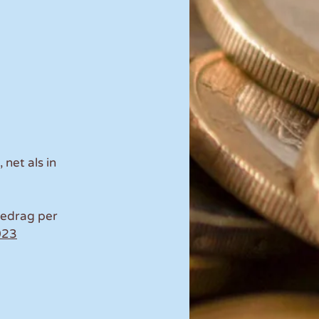
net als in 
 werknemer 		Maximaal bedrag per
 in 2023