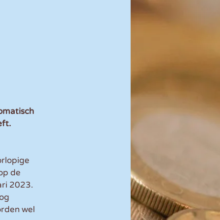
omatisch 
ft. 
rlopige 
op de 
ari 2023.
og 
rden wel 