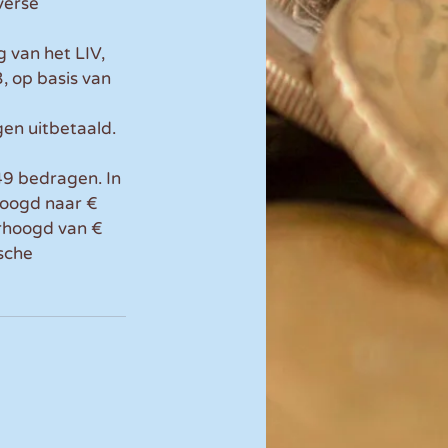
verse 
 van het LIV, 
 op basis van 
 
en uitbetaald. 
49 bedragen. In 
hoogd naar € 
rhoogd van € 
sche 