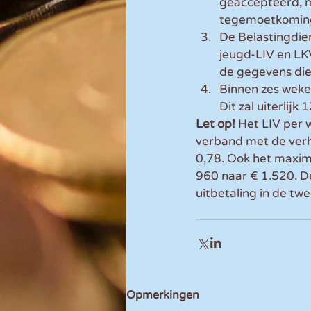
geaccepteerd, m
tegemoetkomin
De Belastingdien
jeugd-LIV en LK
de gegevens die 
Binnen zes weke
Dit zal uiterlijk
Let op! 
Het LIV per 
verband met de verh
0,78. Ook het maxim
960 naar € 1.520. 
uitbetaling in de tw
Opmerkingen