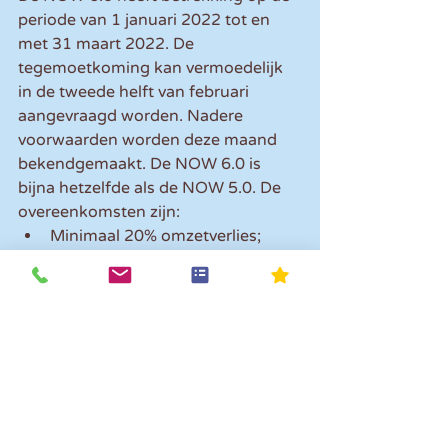
periode van 1 januari 2022 tot en 
met 31 maart 2022. De 
tegemoetkoming kan vermoedelijk 
in de tweede helft van februari 
aangevraagd worden. Nadere 
voorwaarden worden deze maand 
bekendgemaakt. De NOW 6.0 is 
bijna hetzelfde als de NOW 5.0. De 
overeenkomsten zijn:
Minimaal 20% omzetverlies;
Maximaal op te geven 
omzetverlies van 90% (ook als je 
het omzetverlies schat tussen 
90 en 100%);
Een vergoeding van 85% van het 
opgegeven omzetverlies;
Vergoeding van maximaal twee 
keer het maximale dagloon.