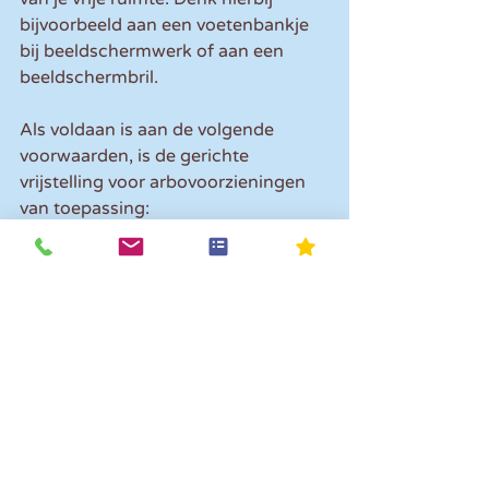
bijvoorbeeld aan een voetenbankje 
bij beeldschermwerk of aan een 
beeldschermbril.
Als voldaan is aan de volgende 
voorwaarden, is de gerichte 
vrijstelling voor arbovoorzieningen 
van toepassing:
de werknemer gebruikt de 
voorzieningen geheel dan wel 
gedeeltelijk in de werkruimte;
de werknemer betaalt geen 
eigen bijdrage voor die 
voorzieningen;
de arbovoorzieningen hangen 
direct samen met de 
verplichtingen van de werkgever 
op grond van de Arbowet en