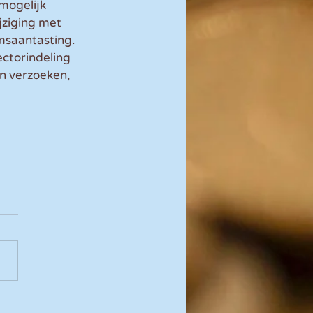
mogelijk 
ziging met 
saantasting. 
ectorindeling 
n verzoeken, 