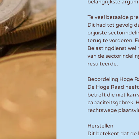
belangrijkste argume
Te veel betaalde pr
Dit had tot gevolg d
onjuiste sectorindel
terug te vorderen. E
Belastingdienst wel
van de sectorindelin
resulteerde.
Beoordeling Hoge 
De Hoge Raad heeft 
betreft die niet ka
capaciteitsgebrek. H
rechtswege plaatsvi
Herstellen
Dit betekent dat de 