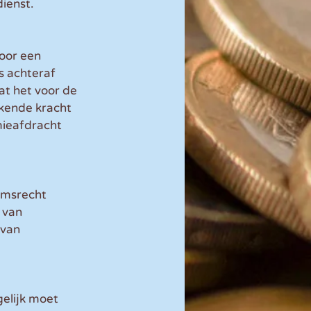
ienst.
oor een 
s achteraf 
at het voor de 
kende kracht 
mieafdracht 
omsrecht 
 van 
 van 
elijk moet 