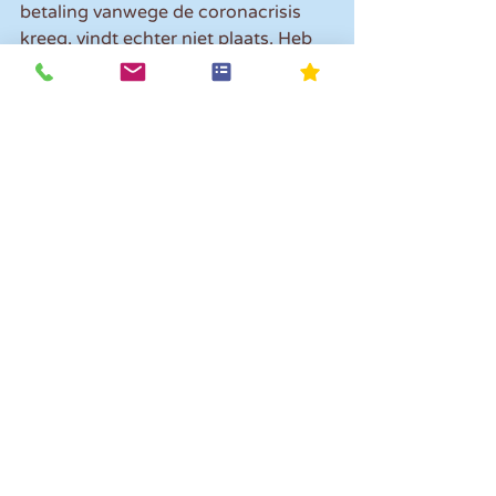
betaling vanwege de coronacrisis 
kreeg, vindt echter niet plaats. Heb 
je zulke schulden, dan betaalt de 
Belastingdienst de teruggaaf premie 
dus aan je uit.
Let op! 
Het gewijzigde standpunt 
geldt voor 2020, 2021 en 2022. De 
Belastingdienst komt later met 
informatie over hoe je met deze 
arbeidsovereenkomsten vanaf 2023 
moet omgaan en wat voor invloed 
dat heeft op de AWf-premie.