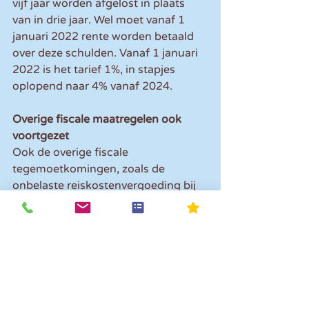
vijf jaar worden afgelost in plaats 
van in drie jaar. Wel moet vanaf 1 
januari 2022 rente worden betaald 
over deze schulden. Vanaf 1 januari 
2022 is het tarief 1%, in stapjes 
oplopend naar 4% vanaf 2024.
Overige fiscale maatregelen ook 
voortgezet
Ook de overige fiscale 
tegemoetkomingen, zoals de 
onbelaste reiskostenvergoeding bij 
thuiswerken en de tegemoetkoming 
bij een betaalpauze voor de 
hypotheek, worden voortgezet tot 1 
oktober van dit jaar. Dit geldt niet 
voor de versoepeling van het 
urencriterium.