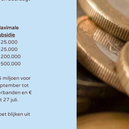
aximale
ubsidie
nderneming		80%					€ 5.000			€ 25.000
te onderneming	60%					€ 5.000			€ 25.000
drijf				60%					€ 5.000			€ 200.000
kingsverbanden	60%					€ 210.000		€ 500.000
 miljoen voor 
eptember tot 
erbanden en € 
 27 juli.
t blijken uit 