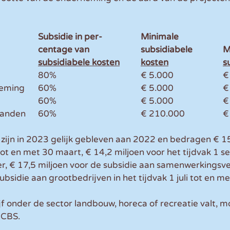
Subsidie in per-
Minimale
centage van
subsidiabele
M
subsidiabele kosten	kosten
s
Kleine o
Middelgro
Grootbe
Samenwer
zijn in 2023 gelijk gebleven aan 2022 en bedragen € 15
tot en met 30 maart, € 14,2 miljoen voor het tijdvak 1 s
, € 17,5 miljoen voor de subsidie aan samenwerkingsv
ubsidie aan grootbedrijven in het tijdvak 1 juli tot en met
f onder de sector landbouw, horeca of recreatie valt, moe
 CBS.