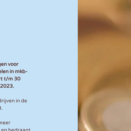
en voor 
elen in mkb-
t t/m 30 
 2023. 
ijven in de 
3.
meer 
 en bedraagt 