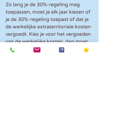
Zo lang je de 30%-regeling mag 
toepassen, moet je elk jaar kiezen of 
je de 30%-regeling toepast of dat je 
de werkelijke extraterritoriale kosten 
vergoedt. Kies je voor het vergoeden 
van de werkelijke kosten, dan moet 
je deze aannemelijk kunnen maken. 
Dit betekent dat je deze kosten en 
vergoedingen per werknemer bij 
moet houden in de 
loonadministratie.
Opmerkingen