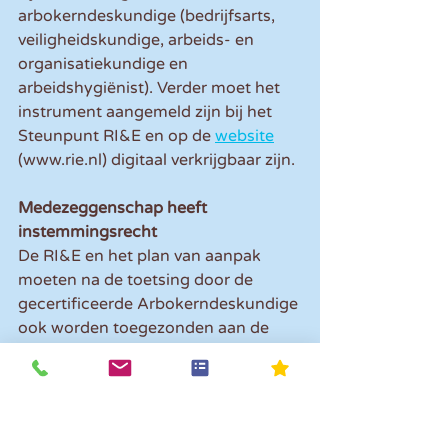
arbokerndeskundige (bedrijfsarts, 
veiligheidskundige, arbeids- en 
organisatiekundige en 
arbeidshygiënist). Verder moet het 
instrument aangemeld zijn bij het 
Steunpunt RI&E en op de 
website
(www.rie.nl) digitaal verkrijgbaar zijn.
Medezeggenschap heeft 
instemmingsrecht
De RI&E en het plan van aanpak 
moeten na de toetsing door de 
gecertificeerde Arbokerndeskundige 
ook worden toegezonden aan de 
ondernemingsraad (or) of de 
personeelsvertegenwoordiging (pvt). 
Zij hebben instemmingsrecht. In de 
Arbowet is ook vastgelegd dat 
werknemers het recht hebben om 