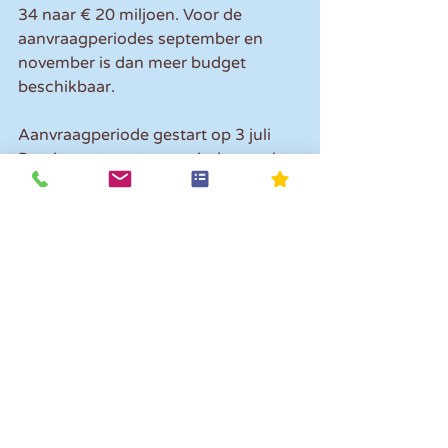
34 naar € 20 miljoen. Voor de 
aanvraagperiodes september en 
november is dan meer budget 
beschikbaar.
Aanvraagperiode gestart op 3 juli
De nieuwe aanvraagperiode voor het 
STAP-budget is gestart op 3 juli 
2023. Er volgen nog twee 
aanvraagperiodes. Deze starten op 4 
september en 1 november 2023.
Opmerkingen