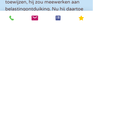
toewijzen, hij zou meewerken aan 
belastingontduiking. Nu hij daartoe 
uiteraard niet bereid is, zal hij alleen 
brutobedragen toewijzen. De 
werkgever moest de ontbrekende 
uren daarom alsnog volgens de wet 
bruto verwerken en loonbelasting 
afdragen.
Let op! 
Dit is een dure les voor de 
werkgever. Het is zaak als werkgever 
alert te zijn en niet akkoord te gaan 
met verzoeken om ‘zwart’ loon dan 
wel netto contante uitbetalingen.