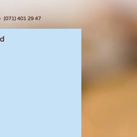
(071) 401 29 47
id