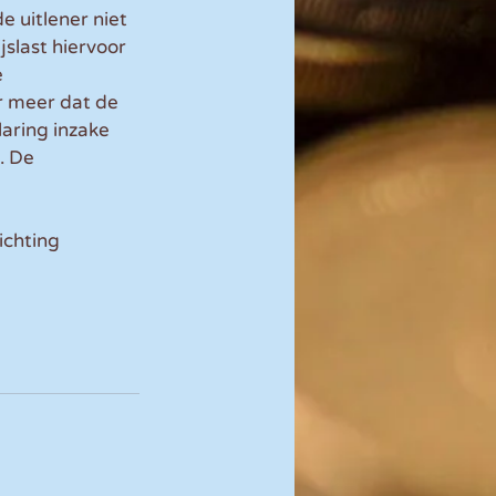
 uitlener niet 
slast hiervoor 
 
r meer dat de 
aring inzake 
. De 
ichting 
 