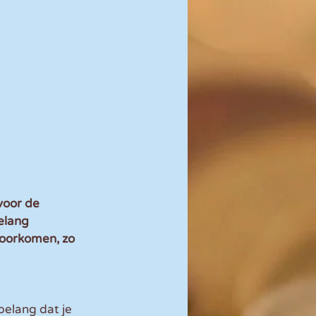
voor de 
elang 
oorkomen, zo 
belang dat je 