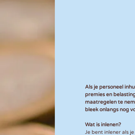
Als je personeel inh
premies en belastin
maatregelen te neme
bleek onlangs nog v
Wat is inlenen?
Je bent inlener als j