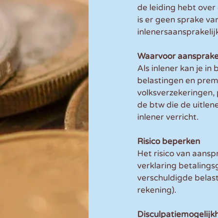
de leiding hebt over
is er geen sprake va
inlenersaansprakelij
Waarvoor aansprakel
Als inlener kan je in
belastingen en premi
volksverzekeringen,
de btw die de uitle
inlener verricht.
Risico beperken
Het risico van aansp
verklaring betalings
verschuldigde belas
rekening).
Disculpatiemogelijk