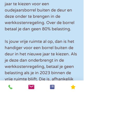
jaar te kiezen voor een 
oudejaarsborrel buiten de deur en 
deze onder te brengen in de 
werkkostenregeling. Over de borrel 
betaal je dan geen 80% belasting.
Is jouw vrije ruimte al op, dan is het 
handiger voor een borrel buiten de 
deur in het nieuwe jaar te kiezen. Als 
je deze dan onderbrengt in de 
werkkostenregeling, betaal je geen 
belasting als je in 2023 binnen de 
vrije ruimte blijft. Die is, afhankelijk 
van de loonsom, ook voor jou 
waarschijnlijk een stuk ruimer dan 
dit jaar.
Tip: 
een borrel binnenshuis (op 
kantoor of op de werkplek) is 