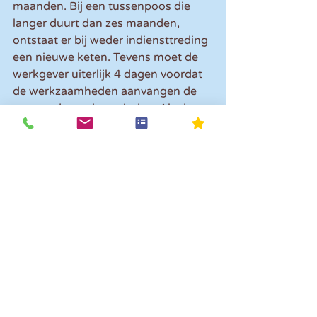
maanden. Bij een tussenpoos die 
langer duurt dan zes maanden, 
ontstaat er bij weder indiensttreding 
een nieuwe keten. Tevens moet de 
werkgever uiterlijk 4 dagen voordat 
de werkzaamheden aanvangen de 
oproep doen plaatsvinden. Als de 
werkgever de oproep binnen vier 
dagen afzegt of de werktijden 
verandert, dan heeft de werknemer 
wel recht op loon over de uren 
waarvoor hij was opgeroepen.
Opmerkingen