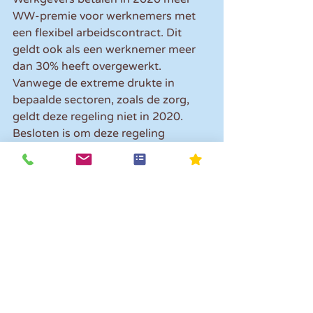
WW-premie voor werknemers met 
een flexibel arbeidscontract. Dit 
geldt ook als een werknemer meer 
dan 30% heeft overgewerkt. 
Vanwege de extreme drukte in 
bepaalde sectoren, zoals de zorg, 
geldt deze regeling niet in 2020. 
Besloten is om deze regeling 
vanwege de aanhoudende 
coronacrisis ook in 2021 niet toe te 
passen.
Looptijd coronakredieten verlengd
Het corona garantie-
instrumentarium en de 
financieringsregelingen COL via de 
Regionale 
Ontwikkelingsmaatschappijen en de 