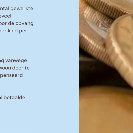
ntal gewerkte 
eveel 
voor de opvang 
er kind per 
ng vanwege 
woon door te 
ompenseerd 
l betaalde 