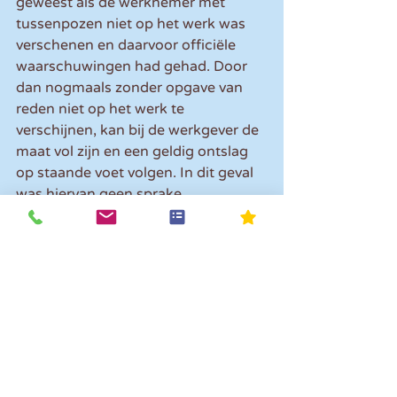
geweest als de werknemer met 
tussenpozen niet op het werk was 
verschenen en daarvoor officiële 
waarschuwingen had gehad. Door 
dan nogmaals zonder opgave van 
reden niet op het werk te 
verschijnen, kan bij de werkgever de 
maat vol zijn en een geldig ontslag 
op staande voet volgen. In dit geval 
was hiervan geen sprake.
De werkgever had op de zitting 
aangevoerd dat de procedure tot 
ontbinding van de 
arbeidsovereenkomst maanden 
duurt en hij een andere tandarts 
wilde aannemen. De kantonrechter 
volgt de werkgever hierin niet, hij 
had in de periode van de loonstop al 