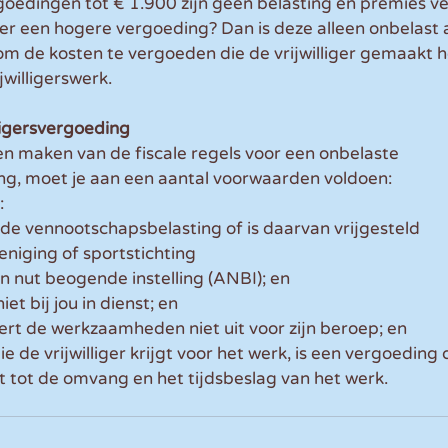
rgoedingen tot € 1.900 zijn geen belasting en premies ve
iger een hogere vergoeding? Dan is deze alleen onbelast a
m de kosten te vergoeden die de vrijwilliger gemaakt h
jwilligerswerk. 
ligersvergoeding
n maken van de fiscale regels voor een onbelaste 
ing, moet je aan een aantal voorwaarden voldoen: 
:
r de vennootschapsbelasting of is daarvan vrijgesteld
eniging of sportstichting 
n nut beogende instelling (ANBI); en
niet bij jou in dienst; en
voert de werkzaamheden niet uit voor zijn beroep; en
 de vrijwilliger krijgt voor het werk, is een vergoeding di
t tot de omvang en het tijdsbeslag van het werk.