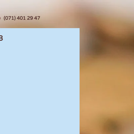
(071) 401 29 47
3