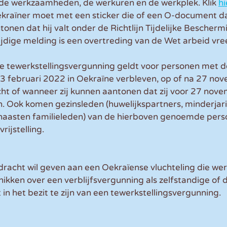
 de werkzaamheden, de werkuren en de werkplek. Klik 
hi
kraïner moet met een sticker die of een O-document da
onen dat hij valt onder de Richtlijn Tijdelijke Bescherm
 tijdige melding is een overtreding van de Wet arbeid vr
 de tewerkstellingsvergunning geldt voor personen met 
 23 februari 2022 in Oekraïne verbleven, op of na 27 n
cht of wanneer zij kunnen aantonen dat zij voor 27 nove
. Ook komen gezinsleden (huwelijkspartners, minderja
naasten familieleden) van de hierboven genoemde perso
ijstelling. 
racht wil geven aan een Oekraïense vluchteling die werkt
kken over een verblijfsvergunning als zelfstandige of d
in het bezit te zijn van een tewerkstellingsvergunning.