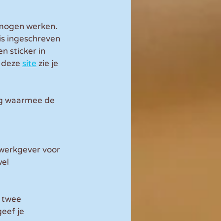
 mogen werken. 
is ingeschreven 
n sticker in 
 deze 
site
 zie je 
ig waarmee de 
 werkgever voor 
el 
 twee 
eef je 