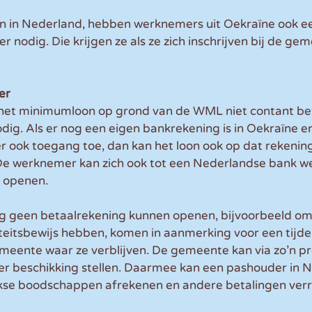
 in Nederland, hebben werknemers uit Oekraïne ook e
nodig. Die krijgen ze als ze zich inschrijven bij de gem
r 
t minimumloon op grond van de WML niet contant betal
ig. Als er nog een eigen bankrekening is in Oekraïne e
r ook toegang toe, dan kan het loon ook op dat reken
De werknemer kan zich ook tot een Nederlandse bank 
 openen.
og geen betaalrekening kunnen openen, bijvoorbeeld om
teitsbewijs hebben, komen in aanmerking voor een tijdel
meente waar ze verblijven. De gemeente kan via zo’n pr
ter beschikking stellen. Daarmee kan een pashouder in 
jkse boodschappen afrekenen en andere betalingen verr