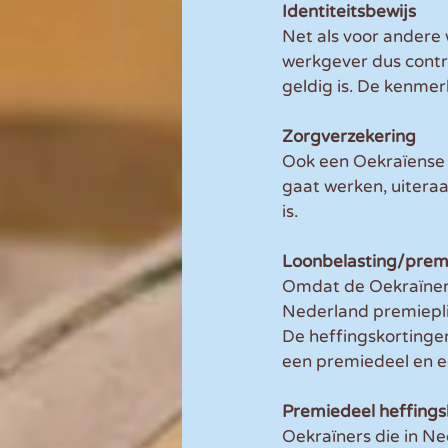
Identiteitsbewijs
Net als voor andere
werkgever dus contro
geldig is. De kenme
Zorgverzekering 
Ook een Oekraïense 
gaat werken, uiteraa
is. 
Loonbelasting/prem
Omdat de Oekraïners i
Nederland premiepli
De heffingskortinge
een premiedeel en ee
Premiedeel heffings
Oekraïners die in Ne