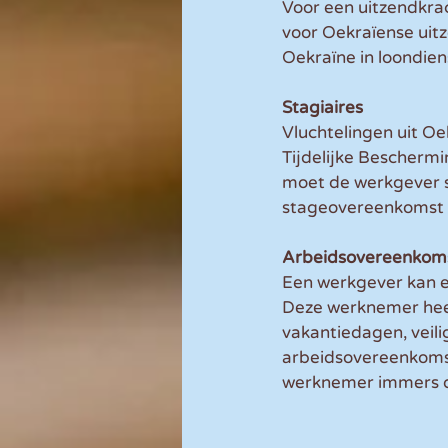
Voor een uitzendkrac
voor Oekraïense uit
Oekraïne in loondien
Stagiaires
Vluchtelingen uit Oe
Tijdelijke Beschermi
moet de werkgever s
stageovereenkomst 
Arbeidsovereenkom
Een werkgever kan e
Deze werknemer hee
vakantiedagen, veilig
arbeidsovereenkomst
werknemer immers du