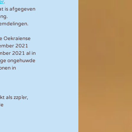
er
.
t is afgegeven 
ing.
eemdelingen.
de Oekraïense 
ovember 2021 
mber 2021 al in 
rige ongehuwde 
nen in 
 als zzp’er,  
e 