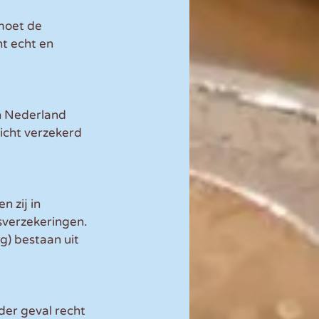
moet de 
t echt en 
n Nederland 
icht verzekerd 
 zij in 
sverzekeringen.
) bestaan uit 
der geval recht 