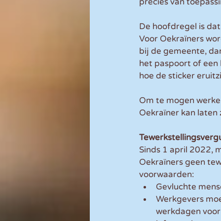
precies van toepassin
De hoofdregel is da
Voor Oekraïners wor
bij de gemeente, dan 
het paspoort of een 
hoe de sticker eruitz
Om te mogen werken,
Oekraïner kan laten z
Tewerkstellingsverg
Sinds 1 april 2022, 
Oekraïners geen tew
voorwaarden:
Gevluchte mense
Werkgevers moet
werkdagen voor 