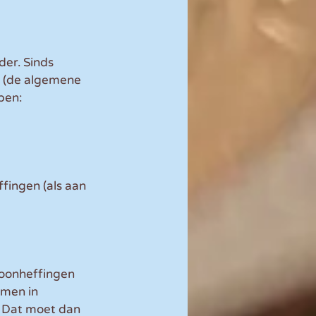
der. Sinds 
n (de algemene 
pen:
fingen (als aan 
loonheffingen 
omen in 
 Dat moet dan 