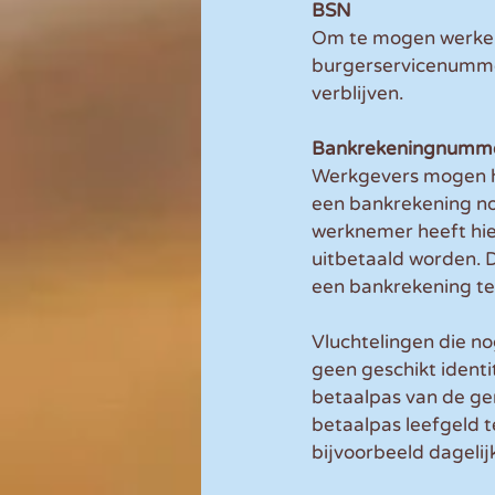
BSN
Om te mogen werken
burgerservicenummer 
verblijven.
Bankrekeningnumme
Werkgevers mogen he
een bankrekening nod
werknemer heeft hie
uitbetaald worden. 
een bankrekening te
Vluchtelingen die n
geen geschikt identi
betaalpas van de ge
betaalpas leefgeld 
bijvoorbeeld dageli