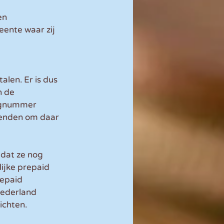
en 
eente waar zij 
en. Er is dus 
n de 
ingnummer 
wenden om daar 
dat ze nog 
ijke prepaid 
epaid 
Nederland 
ichten.