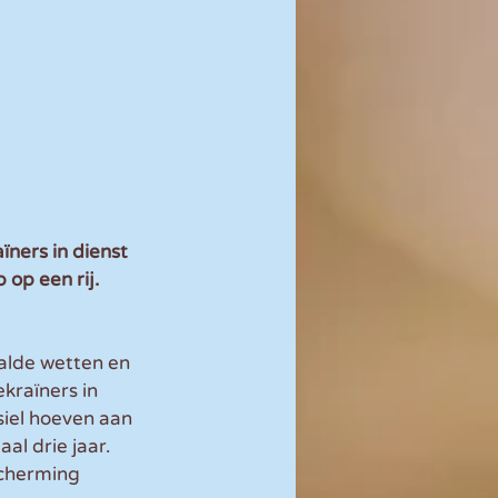
ers in dienst 
op een rij.
alde wetten en 
kraïners in 
siel hoeven aan 
l drie jaar. 
scherming 