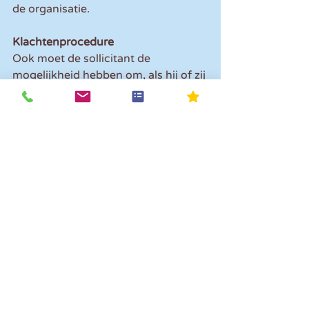
de organisatie. 
Klachtenprocedure
Ook moet de sollicitant de 
mogelijkheid hebben om, als hij of zij 
niet tevreden is over de gevolgde 
procedure, hierover een klacht in te 
dienen bij de organisatie waar hij of 
zij heeft gesolliciteerd. Wordt deze 
niet naar tevredenheid opgelost, dan 
kan de sollicitant de klacht 
voorleggen aan de Klachteninstantie 
van de Sollicitatiecode. De instantie 
beoordeelt de klacht op basis van de 
klachtenprocedure Sollicitatiecode.