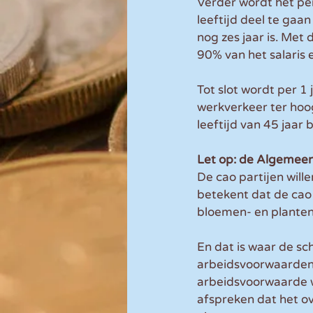
Verder wordt het pe
leeftijd deel te gaa
nog zes jaar is. Me
90% van het salaris 
Tot slot wordt per 
werkverkeer ter hoo
leeftijd van 45 jaar
Let op: de Algemeen
De cao partijen will
betekent dat de cao 
bloemen- en planteng
En dat is waar de sch
arbeidsvoorwaardenpa
arbeidsvoorwaarde w
afspreken dat het ove