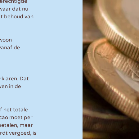
erechtigde 
waar dat nu 
et behoud van 
 woon-
vanaf de 
rklaren. Dat 
en in de 
 het totale 
 cao moet per 
etalen, maar 
rdt vergoed, is 