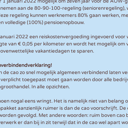
r 1 januari 2022 mogelijk om zeven jaar voor de AOW-g
n nemen aan de 80-90-100-regeling (seniorenregeling), 
t deze regeling kunnen werknemers 80% gaan werken, m
en volledige (100%) pensioenopbouw.  
1 januari 2022 een reiskostenvergoeding ingevoerd voor
gte van € 0,05 per kilometer en wordt het mogelijk om 
 bovenwettelijke vakantiedagen te sparen.
verbindendverklaring!
en de cao zo snel mogelijk algemeen verbindend laten ve
verplicht toegepast moet gaan worden door alle bedrijv
roothandel. In alle opzichten. 
oen nogal eens wringt. Het is namelijk niet van belang of
kket aanzienlijk ruimer is dan de cao voorschrijft. De
orden gevolgd. Met andere woorden: ruim boven cao b
rwerk er dan bij in zit terwijl dat in de cao wel apart wo