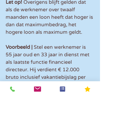
Let op!
 Overigens blijft gelden dat 
als de werknemer over twaalf 
maanden een loon heeft dat hoger is 
dan dat maximumbedrag, het 
hogere loon als maximum geldt.
Voorbeeld | 
Stel een werknemer is 
55 jaar oud en 33 jaar in dienst met 
als laatste functie financieel 
directeur. Hij verdient € 12.000 
bruto inclusief vakantiebijslag per 
maand. Stel dat hij in 2022 wordt 
ontslagen. Hoe hoog is dan zijn 
transitievergoeding?
De berekening gaat als volgt: 33 x 
(1/3 x € 12.000) = € 132.000
Dit is hoger dan de maximale 