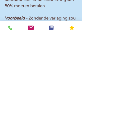
80% moeten betalen.
Voorbeeld -
 Zonder de verlaging zou 
een bedrijf met een loonsom van € 
500.000 een vrije ruimte hebben van 
1,7% x € 400.000 + 1,2% x € 
100.000 = € 8.000. Met verlaging 
wordt dit 1,7% x € 400.000 + 1,18 x 
€ 100.000 = € 7.980. Een verschil 
van 0,25%.
Voor een bedrijf met een loonsom 
van € 10.000.000 daalt de vrije 
ruimte van € 122.000 naar € 
120.080. Een verschil van ruim 1,5%.