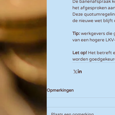
De banenafspraak ke
het afgesproken aanta
Deze quotumregeling 
de nieuwe wet blijft
Tip: 
werkgevers die 
van een hogere LKV
Let op! 
Het betreft 
worden goedgekeur
Opmerkingen
Plaats een opmerking...