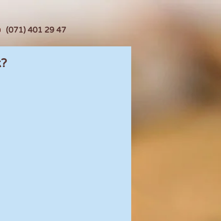
(071) 401 29 47
k?