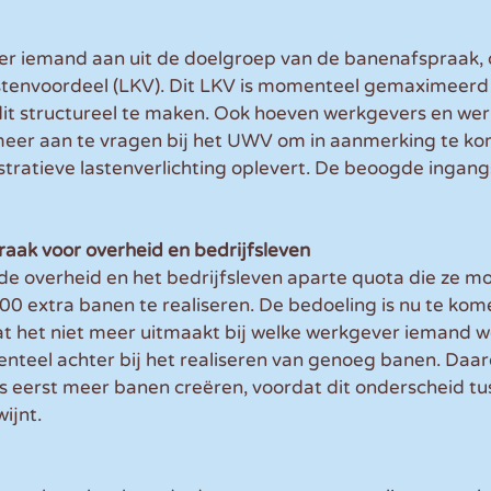
 iemand aan uit de doelgroep van de banenafspraak, d
stenvoordeel (LKV). Dit LKV is momenteel gemaximeerd o
dit structureel te maken. Ook hoeven werkgevers en we
 meer aan te vragen bij het UWV om in aanmerking te ko
tratieve lastenverlichting oplevert. De beoogde ingang
aak voor overheid en bedrijfsleven
 overheid en het bedrijfsleven aparte quota die ze m
000 extra banen te realiseren. De bedoeling is nu te kom
t het niet meer uitmaakt bij welke werkgever iemand we
nteel achter bij het realiseren van genoeg banen. Da
 eerst meer banen creëren, voordat dit onderscheid tu
ijnt.