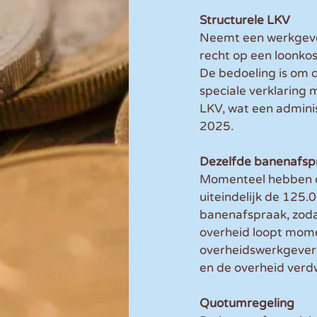
Structurele LKV
Neemt een werkgever
recht op een loonko
De bedoeling is om 
speciale verklaring
LKV, wat een adminis
2025.
Dezelfde banenafspr
Momenteel hebben de
uiteindelijk de 125.
banenafspraak, zoda
overheid loopt mome
overheidswerkgevers
en de overheid verdw
Quotumregeling