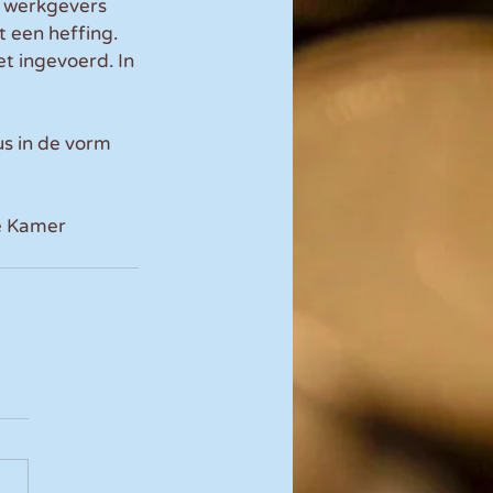
s werkgevers 
t een heffing. 
t ingevoerd. In 
s in de vorm 
e Kamer 