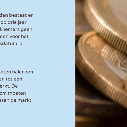
an bestaat er 
p drie jaar. 
rknemers geen 
men voor het 
sdatum is 
oeten halen om 
en tot één 
rkt. De 
arom moeten 
ssen de markt 