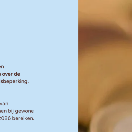
n 
 over de 
dsbeperking.
van 
nen bij gewone 
2026 bereiken. 