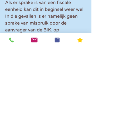
Als er sprake is van een fiscale 
eenheid kan dit in beginsel weer wel. 
In die gevallen is er namelijk geen 
sprake van misbruik door de 
aanvrager van de BIK, op 
voorwaarde dat er sprake is van een 
binnenlandse situatie
Vragen over de BIK? Laat het ons 
weten. We helpen je graag.
Opmerkingen