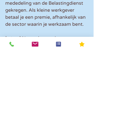
mededeling van de Belastingdienst 
gekregen. Als kleine werkgever 
betaal je een premie, afhankelijk van 
de sector waarin je werkzaam bent.
Let op! 
Naast de premiepercentages 
voor het jaar 2024 kan ook de 
stijging van het maximale 
premieloon van invloed zijn op de 
hoogte van de door jou af te dragen 
premie. Het maximale premieloon 
stijgt in 2024 namelijk naar € 71.628 
(in 2023 nog € 66.956). Voor 
werknemers met een premieloon 
vanaf € 66.956 kan je als werkgever 
daarom te maken krijgen met meer 
verschuldigde premie, ook als de 
premiepercentages ten opzichte van 
2023 zijn gedaald.