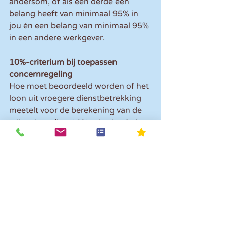
andersom, of als een derde een 
belang heeft van minimaal 95% in 
jou én een belang van minimaal 95% 
in een andere werkgever.
10%-criterium bij toepassen 
concernregeling
Hoe moet beoordeeld worden of het 
loon uit vroegere dienstbetrekking 
meetelt voor de berekening van de 
vrije ruimte (het 10%-criterium) als 
een werkgever kiest voor toepassing 
van de concernregeling? Moet dat 
per werkgever berekend worden 
(dus per concernonderdeel) of voor 
het concern als geheel? De 
Belastingdienst heeft aangegeven 
dat het concern daar zelf een keuze 
in mag maken. De gemaakte keuze 