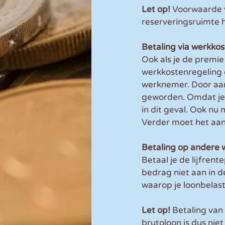
Let op!
 Voorwaarde v
reserveringsruimte 
Betaling via werkko
Ook als je de premie
werkkostenregeling d
werknemer. Door aanw
geworden. Omdat je 
in dit geval. Ook n
Verder moet het aanwi
Betaling op andere w
Betaal je de lijfrent
bedrag niet aan in d
waarop je loonbelas
Let op! 
Betaling van 
brutoloon is dus nie