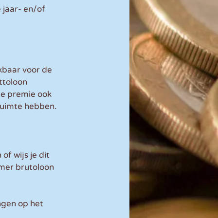
jaar- en/of 
kbaar voor de 
ttoloon 
de premie ook 
ruimte hebben. 
f wijs je dit 
mer brutoloon 
ngen op het 