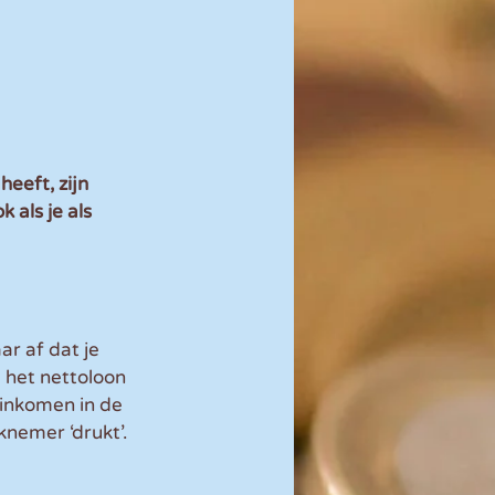
eft, zijn 
 als je als 
r af dat je 
 het nettoloon 
inkomen in de 
nemer ‘drukt’. 