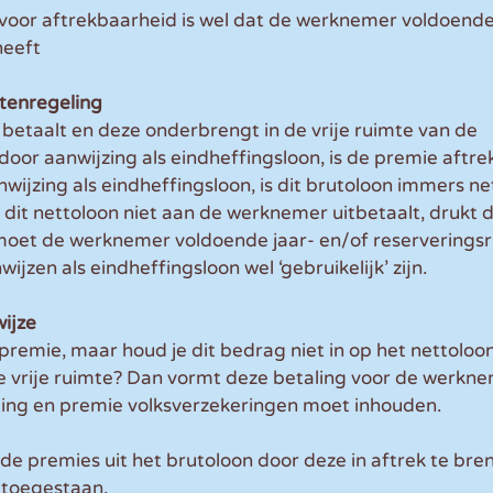
oor aftrekbaarheid is wel dat de werknemer voldoende 
heeft
stenregeling
 betaalt en deze onderbrengt in de vrije ruimte van de 
oor aanwijzing als eindheffingsloon, is de premie aftre
ijzing als eindheffingsloon, is dit brutoloon immers ne
dit nettoloon niet aan de werknemer uitbetaalt, drukt 
u moet de werknemer voldoende jaar- en/of reserverings
jzen als eindheffingsloon wel ‘gebruikelijk’ zijn.
ijze
epremie, maar houd je dit bedrag niet in op het nettoloon o
e vrije ruimte? Dan vormt deze betaling voor de werkne
ting en premie volksverzekeringen moet inhouden.
de premies uit het brutoloon door deze in aftrek te bre
t toegestaan.