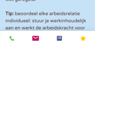
Tip: 
beoordeel elke arbeidsrelatie 
individueel: stuur je werkinhoudelijk 
aan en werkt de arbeidskracht voor 
eigen rekening en risico? Leg je 
afwegingen goed vast. Schakel bij 
twijfel ons altijd in om je te helpen 
met je overwegingen.
Let op! 
Contractuele afspraken 
komen niet altijd overeen met hoe in 
de praktijk wordt gewerkt. De 
uitvoering van de werkzaamheden in 
de praktijk is doorslaggevend.