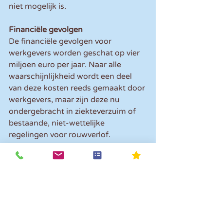
niet mogelijk is.
Financiële gevolgen
De financiële gevolgen voor 
werkgevers worden geschat op vier 
miljoen euro per jaar. Naar alle 
waarschijnlijkheid wordt een deel 
van deze kosten reeds gemaakt door 
werkgevers, maar zijn deze nu 
ondergebracht in ziekteverzuim of 
bestaande, niet-wettelijke 
regelingen voor rouwverlof.
Let op! 
Het wetsvoorstel moet nog 
behandeld worden in de Tweede 
Kamer. Daarna moet zowel de 
Tweede als Eerste Kamer nog met 
het wetsvoorstel instemmen.