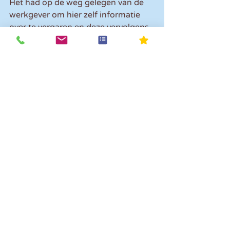
Het had op de weg gelegen van de 
werkgever om hier zelf informatie 
over te vergaren en deze vervolgens 
te delen met de werknemer, zodat 
deze tijdig de aanvraag had kunnen 
doen. Door de eigen onderzoeks- en 
informatieplicht te schenden is de 
werkgever aansprakelijk voor de 
schade bestaande uit het gemis aan 
premievrije pensioenopbouw.
Let op!
 Het is dus belangrijk voor 
werkgevers hierbij stil te staan en 
werknemers hier actief op te wijzen!