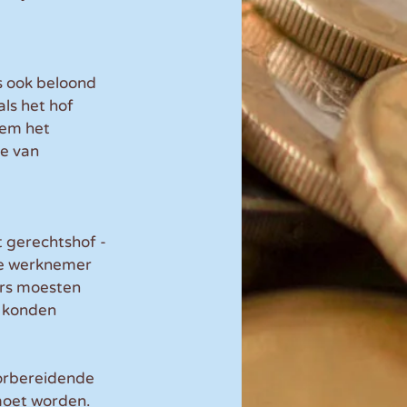
s ook beloond 
ls het hof 
hem het 
e van 
 gerechtshof - 
 de werknemer 
rs moesten 
d konden 
oorbereidende 
 moet worden.