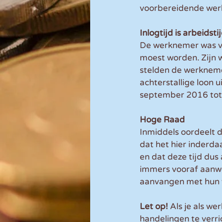
voorbereidende wer
Inlogtijd is arbeidsti
De werknemer was van
moest worden. Zijn w
stelden de werkneme
achterstallige loon 
september 2016 tot
Hoge Raad
Inmiddels oordeelt d
dat het hier inderda
en dat deze tijd du
immers vooraf aanwez
aanvangen met hun
Let op!
 Als je als w
handelingen te verri