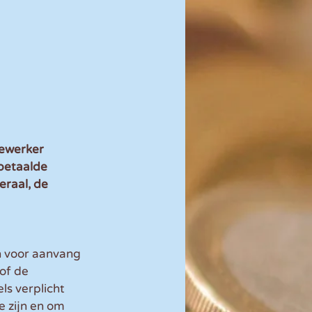
ewerker 
betaalde 
eraal, de 
n voor aanvang 
of de 
s verplicht 
 zijn en om 