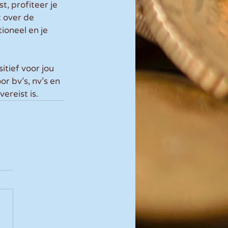
t, profiteer je 
 over de 
oneel en je 
tief voor jou 
r bv’s, nv’s en 
ereist is.