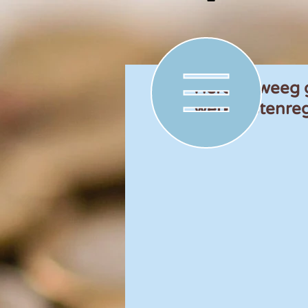
Heroverweeg g
werkkostenreg