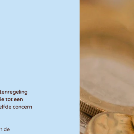
tenregeling 
e tot een 
elfde concern 
n de 